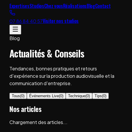
Expertises
Studios
Chez vous
Réalisations
Blog
Contact
Visiter nos studios
07 86 84 40 57
Blog
Actualités & Conseils
Tendances, bonnes pratiques et retours
d'expérience sur la production audiovisuelle et la
communication d'entreprise.
Tous
(
0
)
Événements Live
(
0
)
Technique
(
0
)
Tips
(
0
)
Nos articles
Chargement des articles...